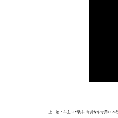
上一篇：
车主DIY装车:海圳专车专用UC